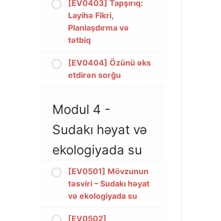
[EV0403] Tapşırıq:
Layihə Fikri,
Planlaşdırma və
tətbiq
[EV0404] Özünü əks
etdirən sorğu
Modul 4 -
Sudakı həyat və
ekologiyada su
[EV0501] Mövzunun
təsviri – Sudakı həyat
və ekologiyada su
[EV0502]