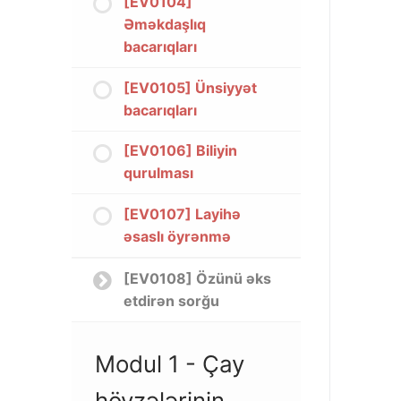
[EV0104]
Əməkdaşlıq
bacarıqları
[EV0105] Ünsiyyət
bacarıqları
[EV0106] Biliyin
qurulması​
[EV0107] Layihə
əsaslı öyrənmə
[EV0108] Özünü əks
etdirən sorğu
Modul 1 - Çay
hövzələrinin