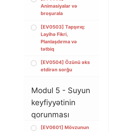
Animasiyalar və
broşurala
[EV0503] Tapşırıq:
Layihə Fikri,
Planlaşdırma və
tətbiq
[EV0504] Özünü əks
etdirən sorğu
Modul 5 - Suyun
keyfiyyətinin
qorunması
[EV0601] Mövzunun