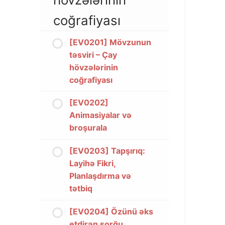
coğrafiyası
[EV0201] Mövzunun
təsviri – Çay
hövzələrinin
coğrafiyası
[EV0202]
Animasiyalar və
broşurala
[EV0203] Tapşırıq:
Layihə Fikri,
Planlaşdırma və
tətbiq
[EV0204] Özünü əks
etdirən sorğu