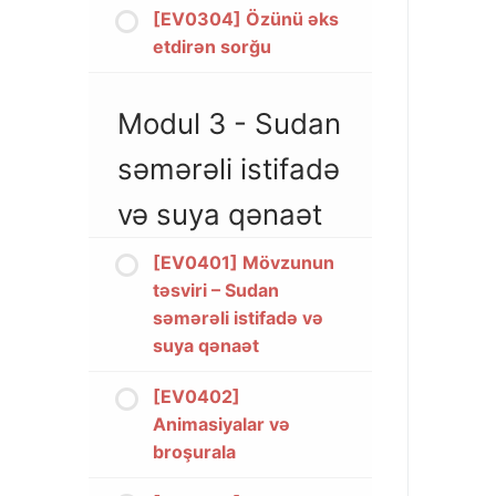
[EV0304] Özünü əks
etdirən sorğu
Modul 3 - Sudan
səmərəli istifadə
və suya qənaət
[EV0401] Mövzunun
təsviri – Sudan
səmərəli istifadə və
suya qənaət
[EV0402]
Animasiyalar və
broşurala