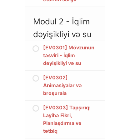
Modul 2 - İqlim
dəyişikliyi və su
[EV0301] Mövzunun
təsviri - İqlim
dəyişikliyi və su
[EV0302]
Animasiyalar və
broşurala
[EV0303] Tapşırıq:
Layihə Fikri,
Planlaşdırma və
tətbiq