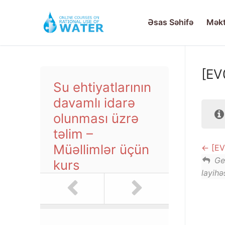
Skip
to
Əsas Səhifə
Məkt
content
[EV
Su ehtiyatlarının
Əsas Səhifə
davamlı idarə
Məktəblər Üçün Ku
olunması üzrə
təlim –
Su ehtiyatları
İctimaiyyətə Açıq
Müəllimlər üçün
[EV
III-V siniflər –
Daxil Ol
Ge
kurs
layihə
VI-VIII siniflər
Qeydiyyat
IX-XI siniflər 