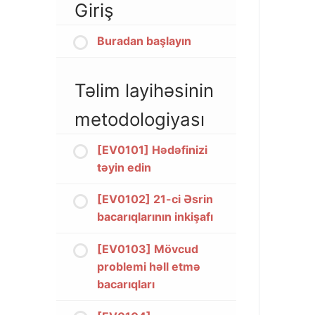
Giriş
Buradan başlayın
Təlim layihəsinin
metodologiyası
[EV0101] Hədəfinizi
təyin edin
[EV0102] 21-ci Əsrin
bacarıqlarının inkişafı
[EV0103] Mövcud
problemi həll etmə
bacarıqları