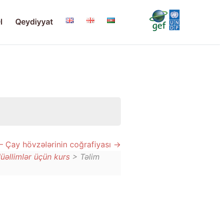
l
Qeydiyyat
– Çay hövzələrinin coğrafiyası
üəllimlər üçün kurs
> Təlim