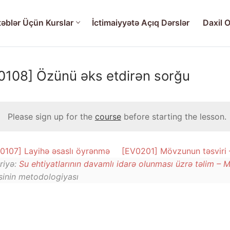
əblər Üçün Kurslar
İctimaiyyətə Açıq Dərslər
Daxil O
0108] Özünü əks etdirən sorğu
rslar
Please sign up for the
course
before starting the lesson.
nın davamlı idarə olunması üzrə təlim – Müəllimlər üçün kurs
 Dərslər
0107] Layihə əsaslı öyrənmə
[EV0201] Mövzunun təsviri 
 Sudan səmərəli istifadə
riyə:
Su ehtiyatlarının davamlı idarə olunması üzrə təlim – M
sinin metodologiyası
 – Sudan səmərəli istifadə
– Sudan səmərəli istifadə