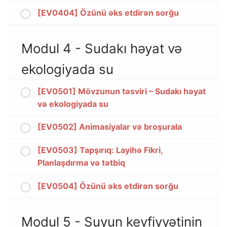
[EV0404] Özünü əks etdirən sorğu
Modul 4 - Sudakı həyat və
ekologiyada su
[EV0501] Mövzunun təsviri – Sudakı həyat
və ekologiyada su
[EV0502] Animasiyalar və broşurala
[EV0503] Tapşırıq: Layihə Fikri,
Planlaşdırma və tətbiq
[EV0504] Özünü əks etdirən sorğu
Modul 5 - Suyun keyfiyyətinin