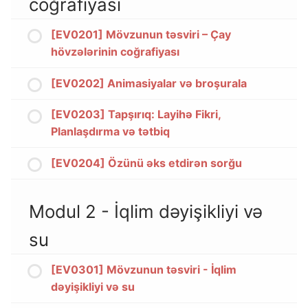
coğrafiyası
[EV0201] Mövzunun təsviri – Çay
hövzələrinin coğrafiyası
[EV0202] Animasiyalar və broşurala
[EV0203] Tapşırıq: Layihə Fikri,
Planlaşdırma və tətbiq
[EV0204] Özünü əks etdirən sorğu
Modul 2 - İqlim dəyişikliyi və
su
[EV0301] Mövzunun təsviri - İqlim
dəyişikliyi və su