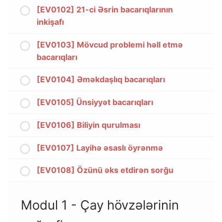
[EV0102] 21-ci Əsrin bacarıqlarının
inkişafı
[EV0103] Mövcud problemi həll etmə
bacarıqları
[EV0104] Əməkdaşlıq bacarıqları
[EV0105] Ünsiyyət bacarıqları
[EV0106] Biliyin qurulması​
[EV0107] Layihə əsaslı öyrənmə
[EV0108] Özünü əks etdirən sorğu
Modul 1 - Çay hövzələrinin