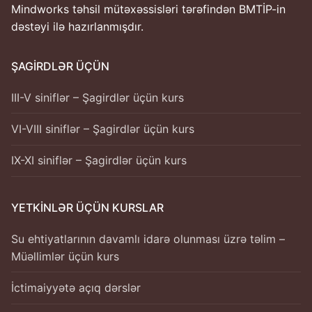
Mindworks təhsil mütəxəssisləri tərəfindən BMTİP-in
dəstəyi ilə hazırlanmışdır.
ŞAGIRDLƏR ÜÇÜN
III-V siniflər – Şagirdlər üçün kurs
VI-VIII siniflər – Şagirdlər üçün kurs
IX-XI siniflər – Şagirdlər üçün kurs
YETKINLƏR ÜÇÜN KURSLAR
Su ehtiyatlarının davamlı idarə olunması üzrə təlim –
Müəllimlər üçün kurs
İctimaiyyətə açıq dərslər