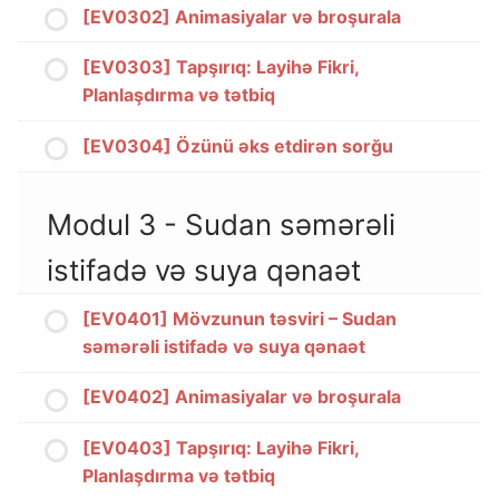
[EV0302] Animasiyalar və broşurala
[EV0303] Tapşırıq: Layihə Fikri,
Planlaşdırma və tətbiq
[EV0304] Özünü əks etdirən sorğu
Modul 3 - Sudan səmərəli
istifadə və suya qənaət
[EV0401] Mövzunun təsviri – Sudan
səmərəli istifadə və suya qənaət
[EV0402] Animasiyalar və broşurala
[EV0403] Tapşırıq: Layihə Fikri,
Planlaşdırma və tətbiq