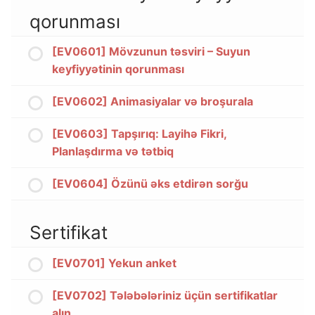
qorunması
[EV0601] Mövzunun təsviri – Suyun
keyfiyyətinin qorunması
[EV0602] Animasiyalar və broşurala
[EV0603] Tapşırıq: Layihə Fikri,
Planlaşdırma və tətbiq
[EV0604] Özünü əks etdirən sorğu
Sertifikat
[EV0701] Yekun anket
[EV0702] Tələbələriniz üçün sertifikatlar
alın.