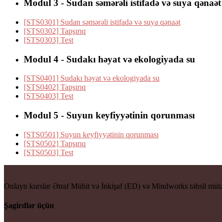
Modul 3 - Sudan səmərəli istifadə və suya qənaət
[STS0301] Sudan səmərəli istifadə və suya qənaət
[STS0302] Tapşırıq
[STS0303] Test
Modul 4 - Sudakı həyat və ekologiyada su
[STS0401] Sudakı həyat və ekologiyada su
[STS0402] Tapşırıq
[STS0403] Test
Modul 5 - Suyun keyfiyyətinin qorunması
[STS0501] Suyun keyfiyyətinin qorunması
[STS0502] Tapşırıq
[STS0503] Test
Onlayn kurslar Ətraf Mühit və İnkişaf (ED) və Mindworks təhsil mütəx
Şagirdlər üçün