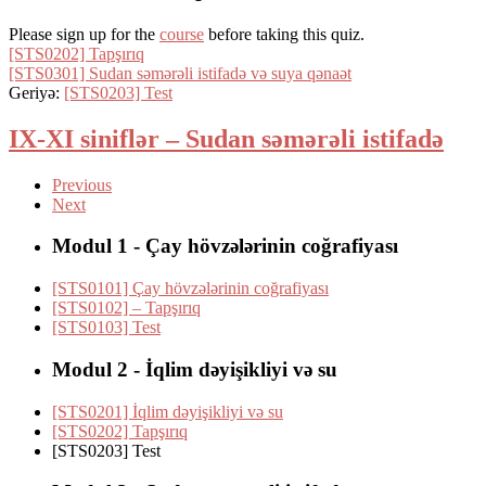
Please sign up for the
course
before taking this quiz.
[STS0202] Tapşırıq
[STS0301] Sudan səmərəli istifadə və suya qənaət
Geriyə:
[STS0203] Test
IX-XI siniflər – Sudan səmərəli istifadə
Previous
Next
Modul 1 - Çay hövzələrinin coğrafiyası
[STS0101] Çay hövzələrinin coğrafiyası
[STS0102] – Tapşırıq
[STS0103] Test
Modul 2 - İqlim dəyişikliyi və su
[STS0201] İqlim dəyişikliyi və su
[STS0202] Tapşırıq
[STS0203] Test