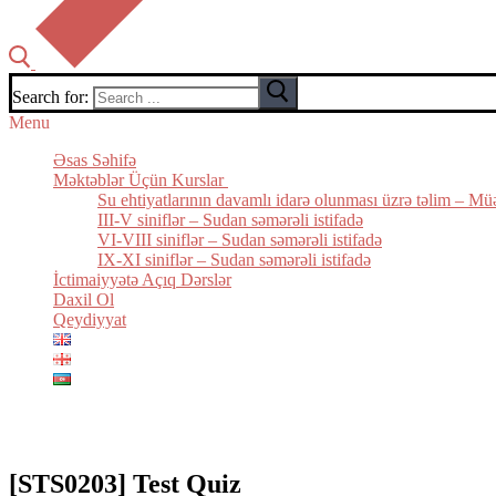
Search for:
Menu
Əsas Səhifə
Məktəblər Üçün Kurslar
Su ehtiyatlarının davamlı idarə olunması üzrə təlim – Mü
III-V siniflər – Sudan səmərəli istifadə
VI-VIII siniflər – Sudan səmərəli istifadə
IX-XI siniflər – Sudan səmərəli istifadə
İctimaiyyətə Açıq Dərslər
Daxil Ol
Qeydiyyat
[STS0203] Test Quiz