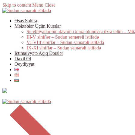
Skip to content
Menu
Close
Əsas Səhifə
Məktəblər Üçün Kurslar
Su ehtiyatlarının davamlı idarə olunması üzrə təlim – Mü
III-V siniflər – Sudan səmərəli istifadə
VI-VIII siniflər – Sudan səmərəli istifadə
IX-XI siniflər – Sudan səmərəli istifadə
İctimaiyyətə Açıq Dərslər
Daxil Ol
Qeydiyyat