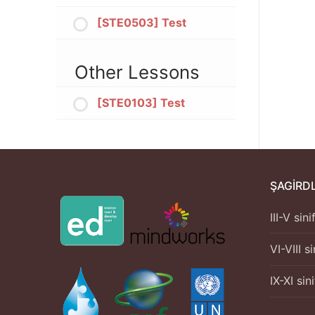
[STE0503] Test
Other Lessons
[STE0103] Test
ŞAGIRD
III-V sin
VI-VIII s
IX-XI sin