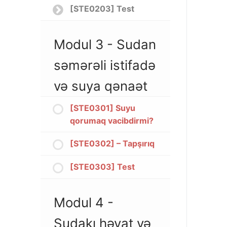
[STE0203] Test
Modul 3 - Sudan
səmərəli istifadə
və suya qənaət
[STE0301] Suyu
qorumaq vacibdirmi?
[STE0302] – Tapşırıq
[STE0303] Test
Modul 4 -
Sudakı həyat və