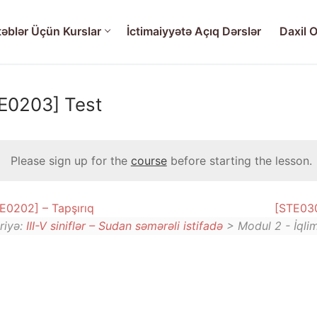
əblər Üçün Kurslar
İctimaiyyətə Açıq Dərslər
Daxil O
E0203] Test
rslar
Please sign up for the
course
before starting the lesson.
nın davamlı idarə olunması üzrə təlim – Müəllimlər üçün kurs
 Dərslər
E0202] – Tapşırıq
[STE03
 Sudan səmərəli istifadə
riyə:
III-V siniflər – Sudan səmərəli istifadə
> Modul 2 - İqlim
 – Sudan səmərəli istifadə
– Sudan səmərəli istifadə