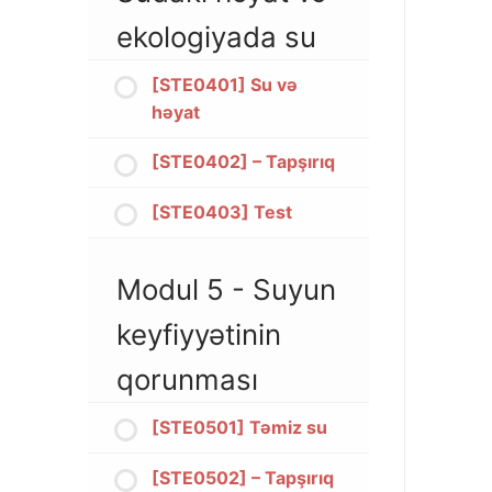
ekologiyada su
[STE0401] Su və
həyat
[STE0402] – Tapşırıq
[STE0403] Test
Modul 5 - Suyun
keyfiyyətinin
qorunması
[STE0501] Təmiz su
[STE0502] – Tapşırıq