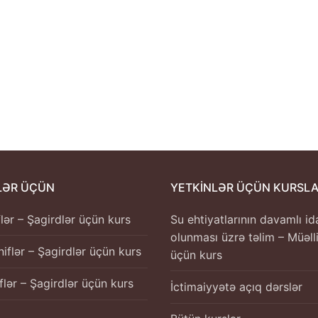
LƏR ÜÇÜN
YETKINLƏR ÜÇÜN KURSL
iflər – Şagirdlər üçün kurs
Su ehtiyatlarının davamlı id
olunması üzrə təlim – Müəll
iniflər – Şagirdlər üçün kurs
üçün kurs
iflər – Şagirdlər üçün kurs
İctimaiyyətə açıq dərslər