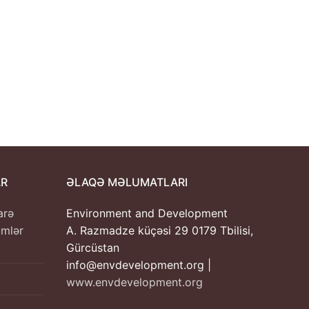
AR
ƏLAQƏ MƏLUMATLARI
arə
Environment and Development
imlər
A. Razmadze küçəsi 29 0179 Tbilisi,
Gürcüstan
info@envdevelopment.org |
www.envdevelopment.org