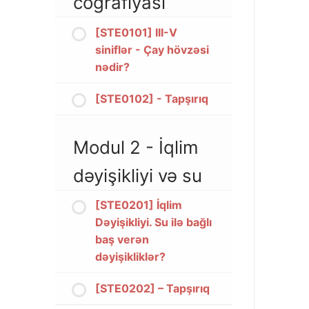
coğrafiyası
[STE0101] III-V
siniflər - Çay hövzəsi
nədir?
[STE0102] - Tapşırıq
Modul 2 - İqlim
dəyişikliyi və su
[STE0201] İqlim
Dəyişikliyi. Su ilə bağlı
baş verən
dəyişikliklər?
[STE0202] – Tapşırıq