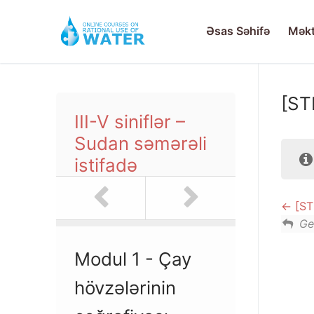
Skip
to
Əsas Səhifə
Məkt
content
[ST
III-V siniflər –
Əsas Səhifə
Sudan səmərəli
Məktəblər Üçün Ku
istifadə
Su ehtiyatları
İctimaiyyətə Açıq
[ST
III-V siniflər –
Daxil Ol
Ge
VI-VIII siniflər
Qeydiyyat
Modul 1 - Çay
IX-XI siniflər 
hövzələrinin