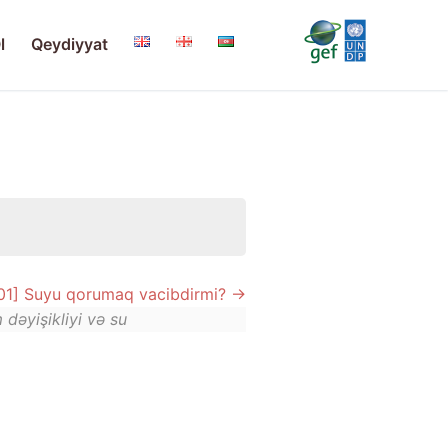
l
Qeydiyyat
01] Suyu qorumaq vacibdirmi?
 dəyişikliyi və su